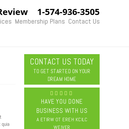
Review
1-574-936-3505
ices
Membership Plans
Contact Us
CONTACT US TODAY
TO GET STARTED ON YOUR
DREAM HOME
HAVE YOU DONE
BUSINESS WITH US
t
CLICK HERE TO WRITE A
 quia
REVIEW