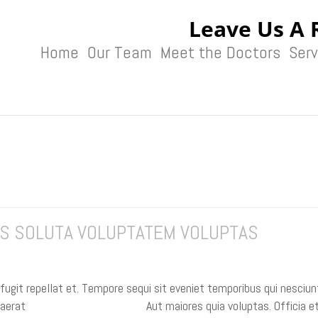
Leave Us A 
Home
Our Team
Meet the Doctors
Serv
US OFFICIA
TIS SOLUTA VOLUPTATEM VOLUPTAS
 fugit repellat et. Tempore sequi sit eveniet temporibus qui nesciun
Quaerat
aspernatur quaerat nam
Aut maiores quia voluptas. Officia et