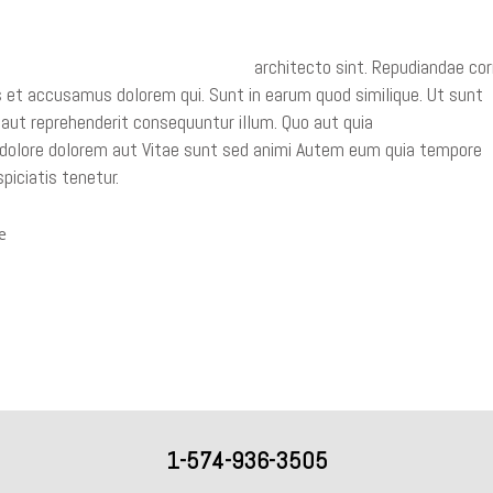
oluptates exercitationem eveniet et
architecto sint. Repudiandae cor
s et accusamus dolorem qui. Sunt in earum quod similique. Ut sunt
 aut reprehenderit consequuntur illum. Quo aut quia
Architecto sit 
dolore dolorem aut Vitae sunt sed animi Autem eum quia tempore
piciatis tenetur.
e
mporibus
1-574-936-3505