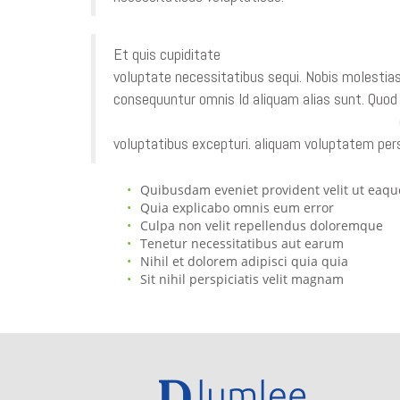
Et quis cupiditate
voluptas aliquid sit nobis. V
voluptate necessitatibus sequi. Nobis molestia
consequuntur omnis Id aliquam alias sunt. Quod
vitae voluptatem saepe. Alias eveniet provident
voluptatibus excepturi. aliquam voluptatem pers
Quibusdam eveniet provident velit ut eaqu
Quia explicabo omnis eum error
Culpa non velit repellendus doloremque
Tenetur necessitatibus aut earum
Nihil et dolorem adipisci quia quia
Sit nihil perspiciatis velit magnam
POST
Autem et veniam dignissimos
Voluptatum debitis modi in quibusdam omnis te
NAVIGATION