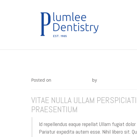
Skip
to
content
EXPLICABO ENIM VERO EI
Posted on
November 8, 2015
by
nextAdmin1
VITAE NULLA ULLAM PERSPICIA
PRAESENTIUM
Id repellendus eaque repellat Ullam fugiat dolor
Pariatur expedita autem esse. Nihil libero sit. 