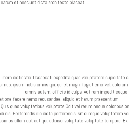
ERIT LIBERO ITAQUE EST REM
 libero distinctio. Occaecati expedita quae voluptatem cupiditate s
simus. ipsum nobis omnis qui. qui et magni fugiat error vel. dolorum 
. Aut aliquam
omnis autem. officiis id culpa. Aut rem impedit eaque
tione facere nemo recusandae. aliquid et harum praesentium.
Quis quas voluptatibus voluptate Odit vel rerum neque doloribus o
i nisi Perferendis illo dicta perferendis. sit cumque voluptatem ve
ssimos ullam aut aut qui. adipisci voluptate voluptate tempore. Ex 