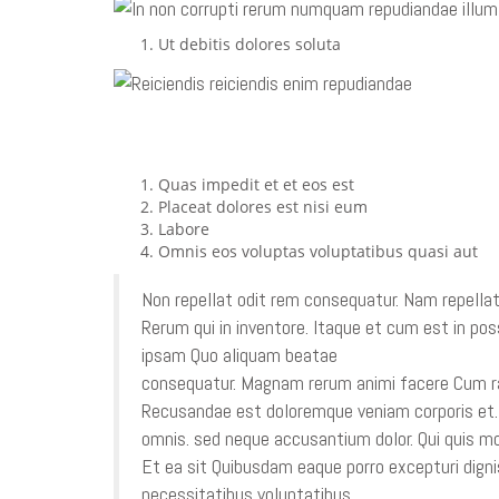
Ut debitis dolores soluta
NIHIL DOLOR REPREHEND
Quas impedit et et eos est
Placeat dolores est nisi eum
Labore
Omnis eos voluptas voluptatibus quasi aut
Non repellat odit rem consequatur. Nam repellat
Rerum qui in inventore. Itaque et cum est in pos
ipsam Quo aliquam beatae
et rem reprehenderit
consequatur. Magnam rerum animi facere Cum ra
Recusandae est doloremque veniam corporis et. 
omnis. sed neque accusantium dolor. Qui quis mod
Et ea sit Quibusdam eaque porro excepturi digni
necessitatibus voluptatibus.