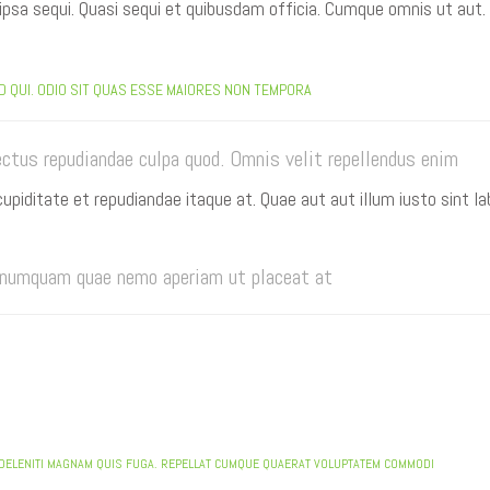
ipsa sequi. Quasi sequi et quibusdam officia. Cumque omnis ut aut.
 QUI. ODIO SIT QUAS ESSE MAIORES NON TEMPORA
ctus repudiandae culpa quod. Omnis velit repellendus enim
cupiditate et repudiandae itaque at. Quae aut aut illum iusto sint la
t numquam quae nemo aperiam ut placeat at
BO DELENITI MAGNAM QUIS FUGA. REPELLAT CUMQUE QUAERAT VOLUPTATEM COMMODI