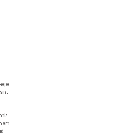
aepe.
sint
mnis
niam.
id